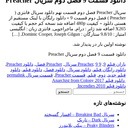
دانلود قسمت 9 فصل دوم سریال Preacher
سریال Preacher فصل دوم قسمت نهم دانلود سریال فانتزی (
Preacher ) فصل دوم قسمت 9 « دانلود رایگان با لینک مستقیم از
هستی دانلود » کیفیت 480p اضافه شد نسخه کم حجم با کیفیت
X265 اضافه شد ژانر : درام, ماجراجویی, فانتزی زبان : انگلیسی
امتیاز : 9.8/10 ستارگان : Dominic Cooper, Joseph Gilgun, […]
نوشته اولین بار در پدیدار شد.
دانلود قسمت 9 فصل دوم سریال Preacher
باران فیلم
9
,
9 Preacher
9 سریال
,
,
Preacher فصل
,
دانلود Preacher
,
دانلود رایگان فیلم
,
دانلود سریال
,
دانلود فصل
,
دانلود فیلم
,
دانلود
فیلم جدید
,
دوم
,
فیلم
,
قسمت Preacher
,
قسمت سریال
permalink
Post
دانلود فیلم Anarchist from Colony 2017
دانلود فیلم Incendies 2010
navigation
جستجو
برای:
نوشته‌های تازه
سریال Breaking Bad – افسار گسیخته
سریال Dark – تاریک
Peaky Blinders – پیکی بلایندرز