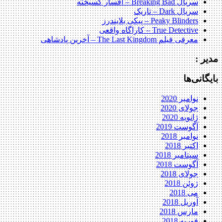
سریال Breaking Bad – افسار گسیخته
سریال Dark – تاریک
Peaky Blinders – پیکی بلایندرز
True Detective – کاراگاه واقعی
معرفی فیلم The Last Kingdom – آخرین پادشاهی
مدیر :
بایگانی‌ها
نوامبر 2020
جولای 2020
ژانویه 2020
آگوست 2019
نوامبر 2018
اکتبر 2018
سپتامبر 2018
آگوست 2018
جولای 2018
ژوئن 2018
می 2018
آوریل 2018
مارس 2018
فوریه 2018