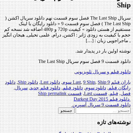
Ship
سریال The Last Ship فصل سوم قسمت نهم دانلود سریال اکشن (
The Last Ship ) فصل سوم قسمت 9 « دانلود رایگان با لینک
مستقیم از هستی دانلود » کیفیت 720p و 480p اضافه شد نسخه کم
حجم با کیفیت به زودی ژانر : اکشن, درام, علمی تخیلی, هیجان انگیز
, ماجراجویی زبان : […]
نوشته اولین بار در پدیدار شد.
دانلود قسمت 9 فصل سوم سریال The Last Ship
دانلود فیلم و سریال تلویزیونی
باران فیلم
9 Last
Ship سوم
,
9 Ship
,
,
دانلود Last
,
دانلود Ship
,
دانلود
رایگان فیلم
,
دانلود سوم
,
دانلود فیلم
,
دانلود فیلم جدید
,
سریال
,
فصل
,
فیلم
,
قسمت Last
,
قسمت Ship
permalink
Post
دانلود فیلم Darkest Day 2015
دانلود قسمت 9 سریال آسپرین
navigation
جستجو
برای:
نوشته‌های تازه