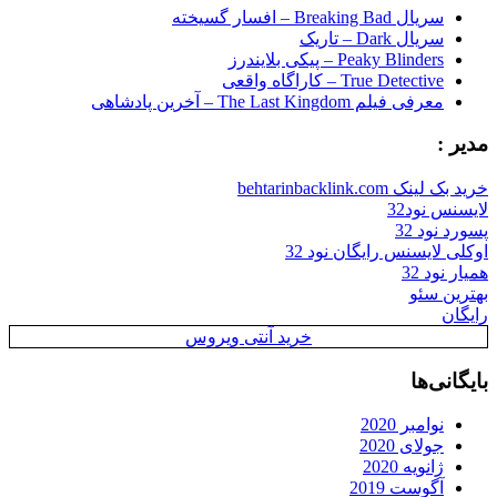
سریال Breaking Bad – افسار گسیخته
سریال Dark – تاریک
Peaky Blinders – پیکی بلایندرز
True Detective – کاراگاه واقعی
معرفی فیلم The Last Kingdom – آخرین پادشاهی
مدیر :
خرید بک لینک behtarinbacklink.com
لایسنس نود32
پسورد نود 32
اوکلی لایسنس رایگان نود 32
همیار نود 32
بهترین سئو
رایگان
خرید آنتی ویروس
بایگانی‌ها
نوامبر 2020
جولای 2020
ژانویه 2020
آگوست 2019