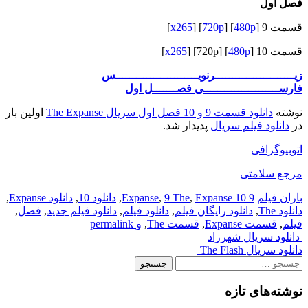
فصل اول
قسمت 9 [
480p
] [
720p
] [
x265
]
قسمت 10 [
480p
] [720p] [
x265
]
زیـــــــــــــــــــــــرنویــــــــــــــــــــــــس
فارســــــــــــــــــــــی فصـــــــل اول
نوشته
دانلود قسمت 9 و 10 فصل اول سریال The Expanse
اولین بار
در
دانلود فیلم سریال
پدیدار شد.
اتوبیوگرافی
مرجع سلامتی
باران فیلم
9 Expanse
Expanse 10
,
9 The
,
,
دانلود 10
,
دانلود Expanse
,
دانلود The
,
دانلود رایگان فیلم
,
دانلود فیلم
,
دانلود فیلم جدید
,
فصل
,
فیلم
,
قسمت Expanse
,
قسمت The
,
و
permalink
Post
دانلود سریال شهرزاد
دانلود سریال The Flash
navigation
جستجو
برای:
نوشته‌های تازه