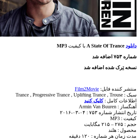
ود
A State Of Trance
با کیفیت
MP3
 اضافه شد
ه تِرک شده اضافه شد
ر کننده فایل:
Film2Movie
 :
Trance , Progressive Trance , Uplifting Trance , Trouse
اعات کامل :
کلیک کنید
ساز :
Armin Van Buuren
نتشار شماره ۷۵۳ : ۰۴-۰۳-۲۰۱۶
 : MP3
۲۱۵ مگابایت
ول : هلند
مان هر شماره : ۱۲۰ دقیقه