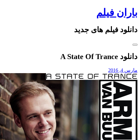
ران فیلم
con
لود فیلم های جدید
A State Of Tran
, 2016