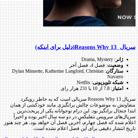
سریال Reasons Why 13(دلیل برای اینکه)
ژانر
: Drama, Mystery
وضعیت
: فصل 4، فصل آخر
ستارگان
: Dylan Minnette, Katherine Langford, Christian
Navarro
شبکه تلویزیونی
: Netflix
امتیاز
: 7.8 از 10 با 231 هزار رای
سریال 13 Reasons Why سریالی است که به خاطر رویکرد
متفاوتش به موضوعات چالش برانگیزی مانند خودکشی از همان
ابتدا جنجال برانگیز بود. این درام نوجوانانه یکی از پربحث‌ترین
سریال‌های سرویس نتفلیکس در دو سه سال اخیر بوده و اخیراً
اعلام شده که فصل چهارم، آخرین فصل آن خواهد بود، هر چند هنوز
تاریخ انتشار دقیقی برای این فصل اعلام نشده است.