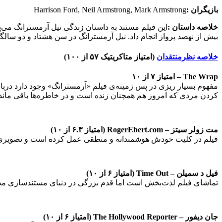
بازیگران :
Harrison Ford, Neil Armstrong, Mark Armstrong
خلاصه داستان :
این فیلم مستند به داستان زندگی نیل آرمسترانگ می‌پ
بیش از نهصد پرواز انجام داد. نیل آرمسترانگ در سن هشتاد و دو سال
خلاصه نظرمنتقدان
(امتیاز متاکریتیک ۵۷ از ۱۰۰)
The Wrap – امتیاز ۷ از ۱۰
مفهوم بسیار ریزی در پس زمینه‌ی فیلم «آرمسترانگ» وجود دارد دربا
کردن مردی که امروز هم همچنان زنده است و در خاطره‌ها باقی مان
مت زولر سیتز – RogerEbert.com (امتیاز ۶.۳ از ۱۰)
فیلم در کلیت خودش هوشمندانه و منطقی عمل کرده است و تصویری که تا
فیل د سمیلن – Time Out (امتیاز ۶ از ۱۰)
تماشای فیلم لذت‌بخش است اما قدم بزرگی در دنیای مستندسازی م
جان دیفور – The Hollywood Reporter (امتیاز ۶ از ۱۰)