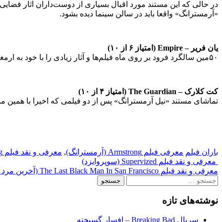
«آرمسترانگ» واقعا باید در سالن سینما دیده بشود.
یان فریر – Empire (امتیاز ۶ از ۱۰)
۵۰مین سالگرد فرود بر روی ماه فیلم‌ها و آثار زیادی را با خود به ارمغان آورده است و «آرمسترانگ» چیز خاصی برای ارائه ندارد تا در بین این آثار شاخص باشد.
کت کلارک – The Guardian (امتیاز ۴ از ۱۰)
تماشای مستند «نیل آرمسترانگ» پس از دو فیلمی که اخیرا با همین م
باران فیلم
معرفی فیلم Armstrong (آرمسترانگ)
,
معرفی و نقد فیلم Armstrong (آرمسترانگ)
Post
معرفی و نقد فیلم Supervized (سوپروایزد)
معرفی و نقد فیلم The Last Black Man In San Francisco (آخرین مرد سیاه در سان فرانسیسکو)
navigation
جستجو
برای:
نوشته‌های تازه
سریال Breaking Bad – افسار گسیخته