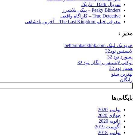
سریال Dark – تاریک
Peaky Blinders – پیکی بلایندرز
True Detective – کاراگاه واقعی
معرفی فیلم The Last Kingdom – آخرین پادشاهی
مدیر :
خرید بک لینک behtarinbacklink.com
لایسنس نود32
پسورد نود 32
اوکلی لایسنس رایگان نود 32
همیار نود 32
بهترین سئو
رایگان
بایگانی‌ها
نوامبر 2020
جولای 2020
ژانویه 2020
آگوست 2019
نوامبر 2018