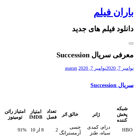
Skip
باران فیلم
to
content
دانلود فیلم های جدید
معرفی سریال Succession
نوامبر 7, 2020
نوامبر 7, 2020
asaran
سریال Succession
شبکه
تعداد
امتیاز راتن
امتیاز
پخش
ژانر
خالق اثر
فصل
IMDB
تومیتوز
کننده
درام، کمدی
جسی
HBO
2
8 از 10
91%
سیاه، طنز
آرمسترانگ