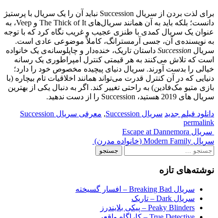
برای لذت بردن از سریال Succession نباید آن را یک سریال با پرستیژ
دانست؛ بلکه باید به آن همانند سریال‌های The Thick of It و Veep، به
عنوان یک سریال کمدی با طنزی عجیب و غریب نگاه کرد که با توجه
به نویسنده‌ی آن، جسی آرمسترانگ، کاملاً موضوعی عادی است.
سریال
Succession
داستان تاریک، خنده‌دار و چاپلوسانه‌ی یک خانواده
است که تلاش می‌کنند به هر قیمتی کنترل امپراطوری یک رسانه
خیالی را بدست آورند. سریال دنیای پیچیده مخصوص خود را دارد؛
دنیایی که در آن کنترل قدرت می‌تواند همانند اخلاقیات تام بیچاره (با
بازی متیو مک‌فادین) به راحتی تغییر کند. اگر به دنبال یکی از بهترین
سریال های 2019 هستید، Succession را از دست ندهید.
دانلود فیلم جدید
سریال Succession
,
معرفی سریال Succession
permalink
Post
سریال Escape at Dannemora
سریال Modern Family (خانواده مدرن)
navigation
جستجو
برای:
نوشته‌های تازه
سریال Breaking Bad – افسار گسیخته
سریال Dark – تاریک
Peaky Blinders – پیکی بلایندرز
True Detective – کاراگاه واقعی