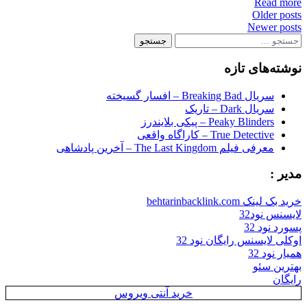
Read more
Posts
Older posts
Newer posts
navigation
جستجو
برای:
نوشته‌های تازه
سریال Breaking Bad – افسار گسیخته
سریال Dark – تاریک
Peaky Blinders – پیکی بلایندرز
True Detective – کاراگاه واقعی
معرفی فیلم The Last Kingdom – آخرین پادشاهی
مدیر :
خرید بک لینک behtarinbacklink.com
لایسنس نود32
پسورد نود 32
اوکلی لایسنس رایگان نود 32
همیار نود 32
بهترین سئو
رایگان
خرید آنتی ویروس