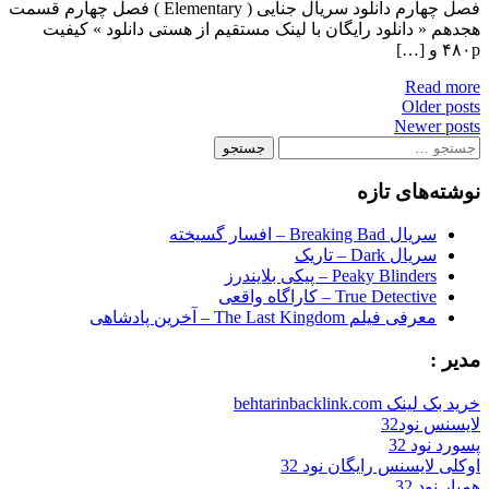
فصل چهارم دانلود سریال جنایی ( Elementary ) فصل چهارم قسمت
هجدهم « دانلود رایگان با لینک مستقیم از هستی دانلود » کیفیت
۴۸۰p و […]
Read more
Posts
Older posts
Newer posts
navigation
جستجو
برای:
نوشته‌های تازه
سریال Breaking Bad – افسار گسیخته
سریال Dark – تاریک
Peaky Blinders – پیکی بلایندرز
True Detective – کاراگاه واقعی
معرفی فیلم The Last Kingdom – آخرین پادشاهی
مدیر :
خرید بک لینک behtarinbacklink.com
لایسنس نود32
پسورد نود 32
اوکلی لایسنس رایگان نود 32
همیار نود 32