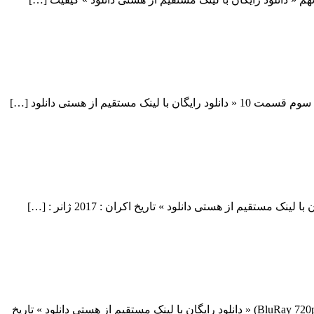
دانلود فیلم Viceroy’s House 2017 دانلود فیلم Viceroy’s House 2017 لینک مستقیم دانلود فیلم Viceroy’s House 2017 با کیفیت خارق العاده (BluRay 720p) « دانلود رایگان با لینک مستقیم از هستی دانلود » تاریخ