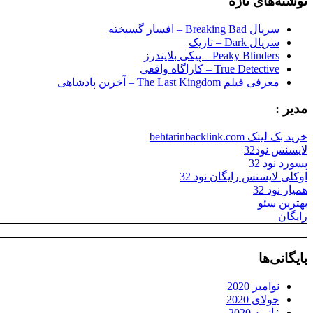
نوشته‌های تازه
سریال Breaking Bad – افسار گسیخته
سریال Dark – تاریک
Peaky Blinders – پیکی بلایندرز
True Detective – کاراگاه واقعی
معرفی فیلم The Last Kingdom – آخرین پادشاهی
مدیر :
خرید بک لینک behtarinbacklink.com
لایسنس نود32
پسورد نود 32
اوکلی لایسنس رایگان نود 32
همیار نود 32
بهترین سئو
رایگان
بایگانی‌ها
نوامبر 2020
جولای 2020
ژانویه 2020