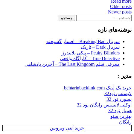
Read more
Posts
Older posts
Newer posts
navigation
جستجو
برای:
نوشته‌های تازه
سریال Breaking Bad – افسار گسیخته
سریال Dark – تاریک
Peaky Blinders – پیکی بلایندرز
True Detective – کاراگاه واقعی
معرفی فیلم The Last Kingdom – آخرین پادشاهی
مدیر :
خرید بک لینک behtarinbacklink.com
لایسنس نود32
پسورد نود 32
اوکلی لایسنس رایگان نود 32
همیار نود 32
بهترین سئو
رایگان
خرید آنتی ویروس