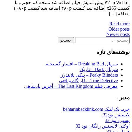
۷۲۰p Web-dl پیش نمایش فیلم اضافه شد نسخه کم حجم و با
کیفیت x265 اضافه شد کیفیت ۴۸۰p اضافه شد کیفیت ۱۰۸۰p
اضافه […]
Read more
Posts
Older posts
Newer posts
navigation
جستجو
برای:
نوشته‌های تازه
سریال Breaking Bad – افسار گسیخته
سریال Dark – تاریک
Peaky Blinders – پیکی بلایندرز
True Detective – کاراگاه واقعی
معرفی فیلم The Last Kingdom – آخرین پادشاهی
مدیر :
خرید بک لینک behtarinbacklink.com
لایسنس نود32
پسورد نود 32
اوکلی لایسنس رایگان نود 32
همیار نود 32