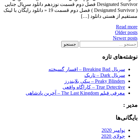
Designated Survivor فصل دوم قسمت نوزدهم دانلود سریال جنایی
( Designated Survivor ) فصل دوم قسمت 19 « دانلود رایگان با لینک
مستقیم از هستی دانلود […]
Read more
Posts
Older posts
Newer posts
navigation
جستجو
برای:
نوشته‌های تازه
سریال Breaking Bad – افسار گسیخته
سریال Dark – تاریک
Peaky Blinders – پیکی بلایندرز
True Detective – کاراگاه واقعی
معرفی فیلم The Last Kingdom – آخرین پادشاهی
مدیر :
بایگانی‌ها
نوامبر 2020
جولای 2020