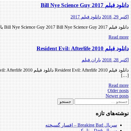
دانلود فیلم Bill Nye Science Guy 2017
اکتبر 29, 2018
دانلود فیلم 2017
دانلود فیلم Bill Nye Science Guy 2017 Bill Nye Science Guy 2017 با کیفیت BluRay 720p پیش نمایش فیلم اضافه شد نسخه کم حجم و با کیفیت x265 اضافه شد کیفیت ۴۸۰p اضافه شد کیفیت […]
Read more
دانلود فیلم Resident Evil: Afterlife 2010
اکتبر 28, 2018
باران فیلم
[…]
Read more
Posts
Older posts
Newer posts
navigation
جستجو
برای:
نوشته‌های تازه
سریال Breaking Bad – افسار گسیخته
سریال Dark – تاریک