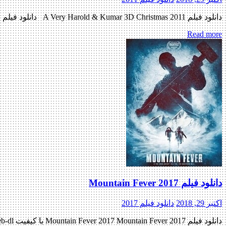
دانلود فیلم A Very Harold & Kumar 3D Christmas 2011 دانلود فیلم A Very Harold & Kumar 3D Christmas 2011 لینک مستقیم دانلود فیلم A Very Harold & Kumar 3D Christmas 2011 با دو […]
Read more
دانلود فیلم Mountain Fever 2017
اکتبر 29, 2018
دانلود فیلم 2017
دانلود فیلم Mountain Fever 2017 Mountain Fever 2017 با کیفیت ۷۲۰p Web-dl پیش نمایش فیلم اضافه شد کیفیت ۱۰۸۰p اضافه شد منتشر کننده فایل: ژانر : مهیج , رازآلود , جنایی ۷/۱۰ از ۳۰ رای […]