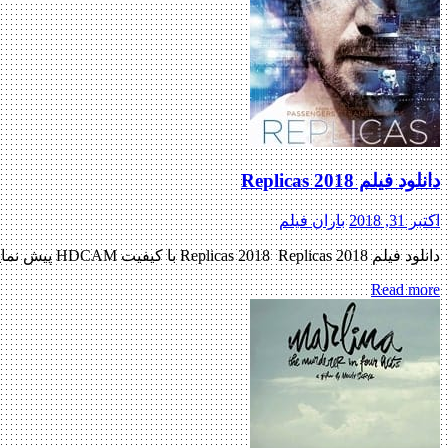
دانلود فیلم Replicas 2018
اکتبر 31, 2018
باران فیلم
دانلود فیلم Replicas 2018 Replicas 2018 با کیفیت HDCAM پیش نمایش فیلم اضافه شد کاربران گرامی ، کیفیت صدا و تصویر در این نسخه ، پایین می‌باشد منتشر کننده فایل: ژانر : جنایی , رازآلود […]
Read more