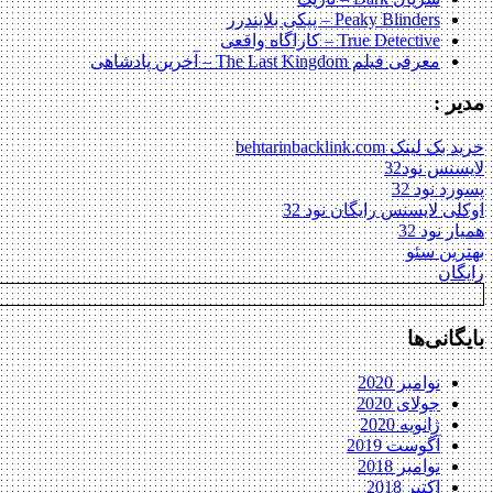
Peaky Blinders – پیکی بلایندرز
True Detective – کاراگاه واقعی
معرفی فیلم The Last Kingdom – آخرین پادشاهی
مدیر :
خرید بک لینک behtarinbacklink.com
لایسنس نود32
پسورد نود 32
اوکلی لایسنس رایگان نود 32
همیار نود 32
بهترین سئو
رایگان
بایگانی‌ها
نوامبر 2020
جولای 2020
ژانویه 2020
آگوست 2019
نوامبر 2018
اکتبر 2018