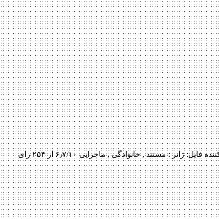
دانلود فیلم Eating Animals 2017 Eating Animals 2017 با کیفیت ۷۲۰p Web-dl پیش نمایش فیلم اضافه شد کیفیت ۱۰۸۰p اضافه شد منتشر کننده فایل: ژانر : مستند , خانوادگی , ماجرایی ۶٫۷/۱۰ از ۲۵۴ رای