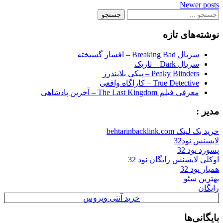
Newer posts
navigation
جستجو
برای:
نوشته‌های تازه
سریال Breaking Bad – افسار گسیخته
سریال Dark – تاریک
Peaky Blinders – پیکی بلایندرز
True Detective – کاراگاه واقعی
معرفی فیلم The Last Kingdom – آخرین پادشاهی
مدیر :
خرید بک لینک behtarinbacklink.com
لایسنس نود32
پسورد نود 32
اوکلی لایسنس رایگان نود 32
همیار نود 32
بهترین سئو
رایگان
خرید آنتی ویروس
بایگانی‌ها