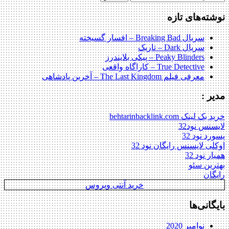
برای:
نوشته‌های تازه
سریال Breaking Bad – افسار گسیخته
سریال Dark – تاریک
Peaky Blinders – پیکی بلایندرز
True Detective – کاراگاه واقعی
معرفی فیلم The Last Kingdom – آخرین پادشاهی
مدیر :
خرید بک لینک behtarinbacklink.com
لایسنس نود32
پسورد نود 32
اوکلی لایسنس رایگان نود 32
همیار نود 32
بهترین سئو
رایگان
خرید آنتی ویروس
بایگانی‌ها
نوامبر 2020