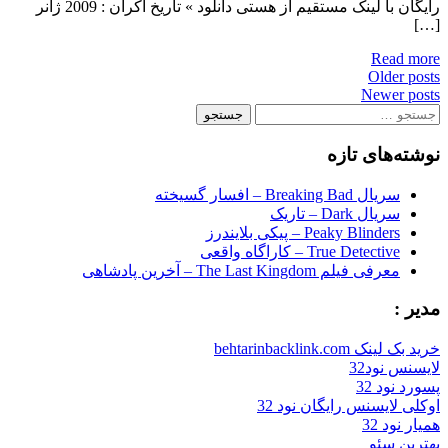
رایگان با لینک مستقیم از هستی دانلود » تاریخ اکران : 2009 ژانر
[…]
Read more
Posts
Older posts
Newer posts
navigation
جستجو
برای:
نوشته‌های تازه
سریال Breaking Bad – افسار گسیخته
سریال Dark – تاریک
Peaky Blinders – پیکی بلایندرز
True Detective – کاراگاه واقعی
معرفی فیلم The Last Kingdom – آخرین پادشاهی
مدیر :
خرید بک لینک behtarinbacklink.com
لایسنس نود32
پسورد نود 32
اوکلی لایسنس رایگان نود 32
همیار نود 32
بهترین سئو