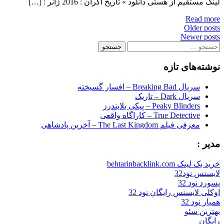
لینک مستقیم از هستی دانلود » تاریخ اکران : 2016 ژانر : […]
Read more
Posts
Older posts
Newer posts
navigation
جستجو
برای:
نوشته‌های تازه
سریال Breaking Bad – افسار گسیخته
سریال Dark – تاریک
Peaky Blinders – پیکی بلایندرز
True Detective – کاراگاه واقعی
معرفی فیلم The Last Kingdom – آخرین پادشاهی
مدیر :
خرید بک لینک behtarinbacklink.com
لایسنس نود32
پسورد نود 32
اوکلی لایسنس رایگان نود 32
همیار نود 32
بهترین سئو
رایگان