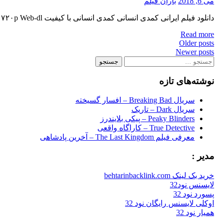
می 6, 2018
باران فیلم
دانلود فیلم ایرانی کمدی انسانی کمدی انسانی با کیفیت ۷۲۰p Web-dl پیش نمایش فیلم اضافه شد کیفیت ۱۰۸۰p اضافه شد منتشر کننده فایل: ژانر : کمدی , ماجرایی , خانوادگی ۴٫۵/۱۰ از ۲۰ رای زبان […]
Read more
Posts
Older posts
Newer posts
navigation
جستجو
برای:
نوشته‌های تازه
سریال Breaking Bad – افسار گسیخته
سریال Dark – تاریک
Peaky Blinders – پیکی بلایندرز
True Detective – کاراگاه واقعی
معرفی فیلم The Last Kingdom – آخرین پادشاهی
مدیر :
خرید بک لینک behtarinbacklink.com
لایسنس نود32
پسورد نود 32
اوکلی لایسنس رایگان نود 32
همیار نود 32