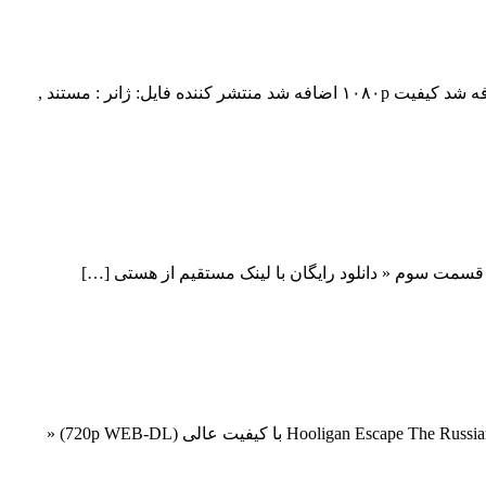
دانلود فیلم Charged The Eduardo Garcia Story 2017 Charged The Eduardo Garcia Story 2017 با کیفیت ۷۲۰p Web-dl پیش نمایش فیلم اضافه شد کیفیت ۱۰۸۰p اضافه شد منتشر کننده فایل: ژانر : مستند ,
دانلود فیلم Hooligan Escape The Russian Job 2018 دانلود فیلم Hooligan Escape The Russian Job 2018 لینک مستقیم دانلود فیلم Hooligan Escape The Russian Job 2018 با کیفیت عالی (720p WEB-DL) «