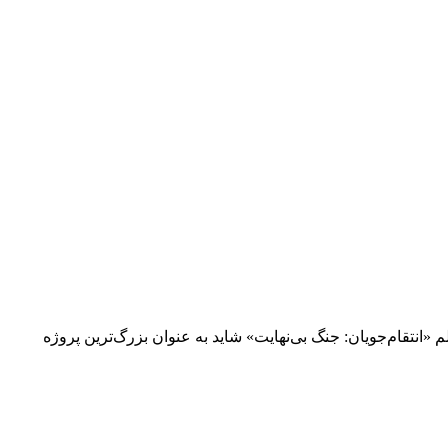
فیلم دیدنی انتقام‌جویان جنگ بی‌نهایت نقد و بررسی فیلم ابرقهرمانی «انتقام‌جویان: جنگ بی‌نهایت» (Avengers: Infinity War) فیلم «انتقام‌جویان: جنگ بی‌نهایت» شاید به عنوان بزرگ‌ترین پروژه