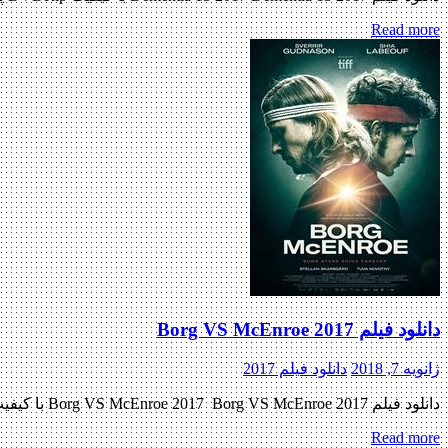
Read more
دانلود فیلم Borg VS McEnroe 2017
ژانویه 7, 2018
دانلود فیلم 2017
دانلود فیلم Borg VS McEnroe 2017 Borg VS McEnroe 2017 با کیفیت ۷۲۰p Web-dl پیش نمایش فیلم اضافه شد نسخه کم حجم و با کیفیت x265 اضافه شد کیفیت ۴۸۰p اضافه شد کیفیت ۱۰۸۰p اضافه […]
Read more