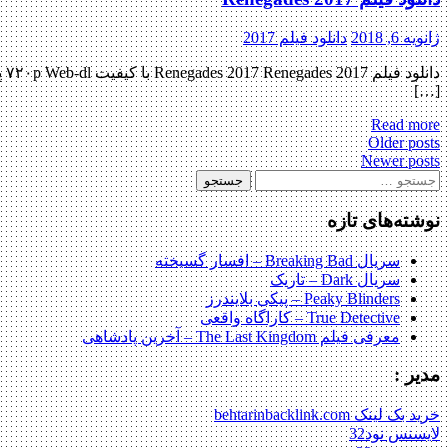
ژانویه 6, 2018
دانلود فیلم 2017
[…]
Read more
Posts
Older posts
Newer posts
navigation
جستجو
برای:
نوشته‌های تازه
سریال Breaking Bad – افسار گسیخته
سریال Dark – تاریک
Peaky Blinders – پیکی بلایندرز
True Detective – کاراگاه واقعی
معرفی فیلم The Last Kingdom – آخرین پادشاهی
مدیر :
خرید بک لینک behtarinbacklink.com
لایسنس نود32