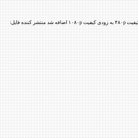
دانلود فیلم Renegades 2017 Renegades 2017 با کیفیت ۷۲۰p Web-dl پیش نمایش فیلم اضافه شد نسخه کم حجم و با کیفیت x265 به زودی کیفیت ۴۸۰p به زودی کیفیت ۱۰۸۰p اضافه شد منتشر کننده فایل: