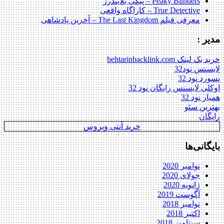
Peaky Blinders – پیکی بلایندرز
True Detective – کاراگاه واقعی
معرفی فیلم The Last Kingdom – آخرین پادشاهی
مدیر :
خرید بک لینک behtarinbacklink.com
لایسنس نود32
پسورد نود 32
اوکلی لایسنس رایگان نود 32
همیار نود 32
بهترین سئو
رایگان
خرید آنتی ویروس
بایگانی‌ها
نوامبر 2020
جولای 2020
ژانویه 2020
آگوست 2019
نوامبر 2018
اکتبر 2018
سپتامبر 2018