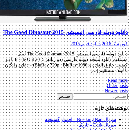
دانلود دوبله فارسی انیمیشن The Good Dinosaur 2015
فوریه 7, 2016
دانلود فیلم 2015
دانلود دوبله فارسی انیمیشن The Good Dinosaur 2015 لینک
مستقیم دانلود نسخه دوبله فارسی (دو زبانه) Inside Out 2015 با دو
کیفیت خارق العاده (BluRay 720p , BluRay 1080p) « دانلود رایگان
با لینک مستقیم […]
Read more
Post
Older posts
Newer posts
navigatio
ستجو
رای:
نوشته‌های تازه
سریال Breaking Bad – افسار گسیخته
سریال Dark – تاریک