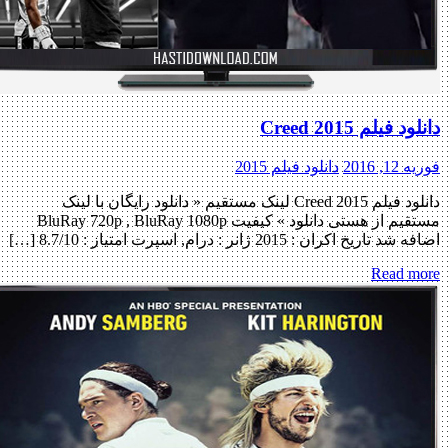
دانلود فیلم Creed 2015
فوریه 12, 2016
دانلود فیلم 2015
دانلود فیلم Creed 2015 لینک مستقیم « دانلود رایگان با لینک
مستقیم از هستی دانلود » کیفیت BluRay 720p , BluRay 1080p
اضافه شد تاریخ اکران : 2015 ژانر : درام, اسپرت امتیاز : 8.7/10 […]
Read more