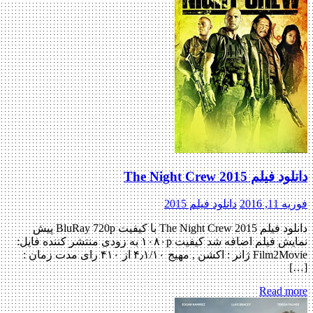
دانلود فیلم The Night Crew 2015
فوریه 11, 2016
دانلود فیلم 2015
دانلود فیلم The Night Crew 2015 با کیفیت BluRay 720p پیش
نمایش فیلم اضافه شد کیفیت ۱۰۸۰p به زودی منتشر کننده فایل:
Film2Movie ژانر : اکشن , مهیج ۴٫۱/۱۰ از ۴۱۰ رای مدت زمان :
[…]
Read more