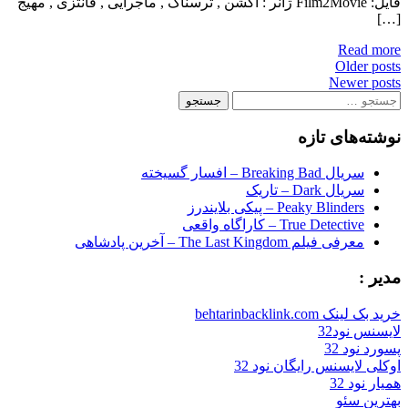
فایل: Film2Movie ژانر : اکشن , ترسناک , ماجرایی , فانتزی , مهیج
[…]
Read more
Posts
Older posts
Newer posts
navigation
جستجو
برای:
نوشته‌های تازه
سریال Breaking Bad – افسار گسیخته
سریال Dark – تاریک
Peaky Blinders – پیکی بلایندرز
True Detective – کاراگاه واقعی
معرفی فیلم The Last Kingdom – آخرین پادشاهی
مدیر :
خرید بک لینک behtarinbacklink.com
لایسنس نود32
پسورد نود 32
اوکلی لایسنس رایگان نود 32
همیار نود 32
بهترین سئو