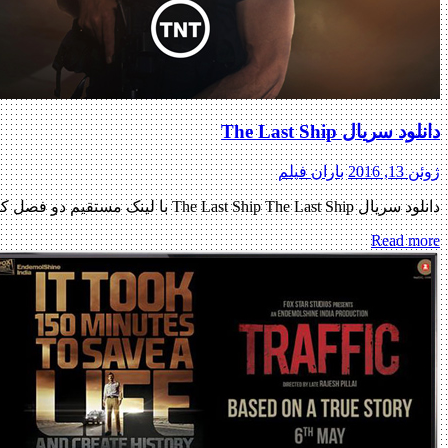
دانلود سریال The Last Ship
ژوئن 13, 2016
باران فیلم
دانلود سریال The Last Ship The Last Ship با لینک مستقیم دو فصل کامل – فصل سوم قسمت اول و دوم اضافه شد نسخه کم حجم و با کیفیت x265 اضافه شد کیفیت ۷۲۰p به […]
Read more