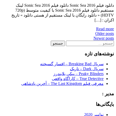
دانلود فیلم Sonic Sea 2016 دانلود فیلم Sonic Sea 2016 لینک
مستقیم دانلود فیلم Sonic Sea 2016 با کیفیت متوسط (720p
HDTV) « دانلود رایگان با لینک مستقیم از هستی دانلود » تاریخ
اکران : […]
Read more
Posts
Older posts
Newer posts
navigation
جستجو
برای:
نوشته‌های تازه
سریال Breaking Bad – افسار گسیخته
سریال Dark – تاریک
Peaky Blinders – پیکی بلایندرز
True Detective – کاراگاه واقعی
معرفی فیلم The Last Kingdom – آخرین پادشاهی
مدیر :
بایگانی‌ها
نوامبر 2020