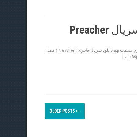
دانلود قسمت 9 فصل دوم سریال Preacher سریال Preacher فصل دوم قسمت نهم دانلود سریال فانتزی ( Preacher ) فصل
OLDER POSTS