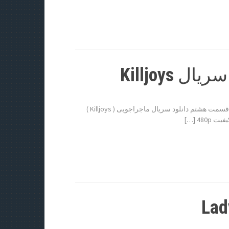
دانلود قسمت 8 فصل سوم سریال Killjoys سریال Killjoys فصل سوم قسمت هشتم دانلود سریال ماجراجویی ( Killjoys )