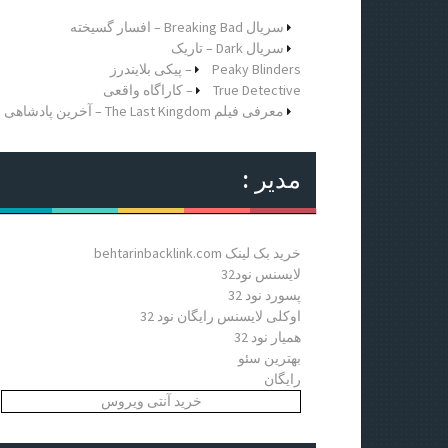
ر
ا
سریال Breaking Bad – افسار گسیخته
ی
سریال Dark – تاریک
:
Peaky Blinders – پیکی بلایندرز
True Detective – کاراگاه واقعی
معرفی فیلم The Last Kingdom – آخرین پادشاهی
مدیر :
خرید بک لینک behtarinbacklink.com
لایسنس نود32
پسورد نود 32
اوکلی لایسنس رایگان نود 32
همیار نود 32
بهترین سئو
رایگان
خرید آنتی ویروس