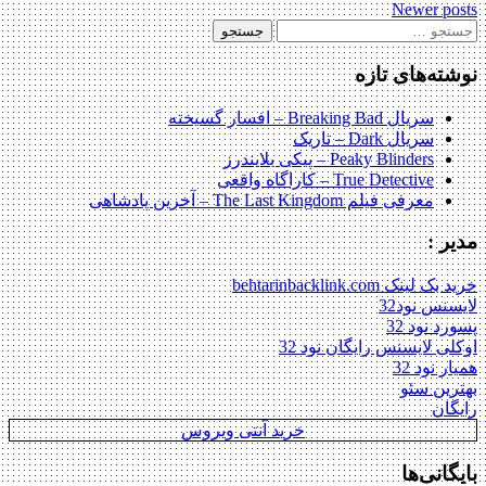
Newer posts
navigatio
ستجو
رای:
نوشته‌های تازه
سریال Breaking Bad – افسار گسیخته
سریال Dark – تاریک
Peaky Blinders – پیکی بلایندرز
True Detective – کاراگاه واقعی
معرفی فیلم The Last Kingdom – آخرین پادشاهی
مدیر :
خرید بک لینک behtarinbacklink.com
لایسنس نود32
پسورد نود 32
اوکلی لایسنس رایگان نود 32
همیار نود 32
بهترین سئو
رایگان
خرید آنتی ویروس
بایگانی‌ها