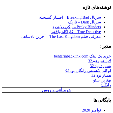
برای:
نوشته‌های تازه
سریال Breaking Bad – افسار گسیخته
سریال Dark – تاریک
Peaky Blinders – پیکی بلایندرز
True Detective – کاراگاه واقعی
معرفی فیلم The Last Kingdom – آخرین پادشاهی
مدیر :
خرید بک لینک behtarinbacklink.com
لایسنس نود32
پسورد نود 32
اوکلی لایسنس رایگان نود 32
همیار نود 32
بهترین سئو
رایگان
خرید آنتی ویروس
بایگانی‌ها
نوامبر 2020