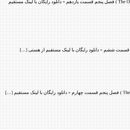
دانلود قسمت 11 فصل پنجم سریال The Originals دانلود قسمت 11 فصل پنجم سریال The Originals دانلود سریال محبوب اصیل ها ( The Originals ) فصل پنجم قسمت یازدهم « دانلود رایگان با لینک مستقیم