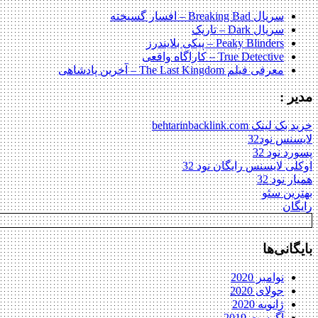
سریال Breaking Bad – افسار گسیخته
سریال Dark – تاریک
Peaky Blinders – پیکی بلایندرز
True Detective – کاراگاه واقعی
معرفی فیلم The Last Kingdom – آخرین پادشاهی
مدیر :
خرید بک لینک behtarinbacklink.com
لایسنس نود32
پسورد نود 32
اوکلی لایسنس رایگان نود 32
همیار نود 32
بهترین سئو
رایگان
بایگانی‌ها
نوامبر 2020
جولای 2020
ژانویه 2020
آگوست 2019