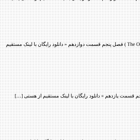
دانلود قسمت 12 فصل پنجم سریال The Originals دانلود قسمت 12 فصل پنجم سریال The Originals دانلود سریال محبوب اصیل ها ( The Originals ) فصل پنجم قسمت دوازدهم « دانلود رایگان با لینک مستقیم