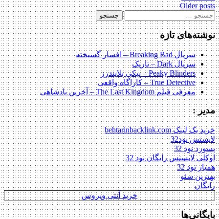
Post
Older posts
ستجو
navigatio
رای:
نوشته‌های تازه
سریال Breaking Bad – افسار گسیخته
سریال Dark – تاریک
Peaky Blinders – پیکی بلایندرز
True Detective – کاراگاه واقعی
معرفی فیلم The Last Kingdom – آخرین پادشاهی
مدیر :
خرید بک لینک behtarinbacklink.com
لایسنس نود32
پسورد نود 32
اوکلی لایسنس رایگان نود 32
همیار نود 32
بهترین سئو
رایگان
خرید آنتی ویروس
بایگانی‌ها