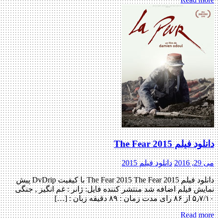
دانلود فیلم The Fear 2015
می 29, 2016
دانلود فیلم 2015
دانلود فیلم The Fear 2015 The Fear 2015 با کیفیت DvDrip پیش
نمایش فیلم اضافه شد منتشر کننده فایل: ژانر : غم انگیز , جنگی
۵٫۷/۱۰ از ۸۶ رای مدت زمان : ۸۹ دقیقه زبان : […]
Read more