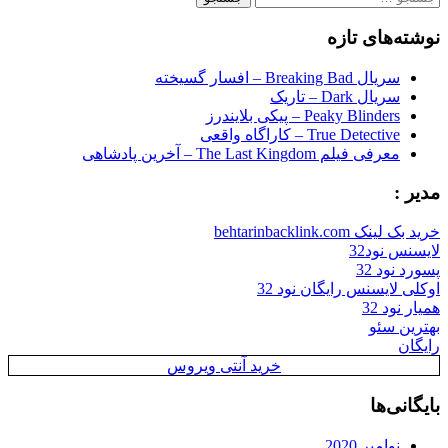
برای:
نوشته‌های تازه
سریال Breaking Bad – افسار گسیخته
سریال Dark – تاریک
Peaky Blinders – پیکی بلایندرز
True Detective – کاراگاه واقعی
معرفی فیلم The Last Kingdom – آخرین پادشاهی
مدیر :
خرید بک لینک behtarinbacklink.com
لایسنس نود32
پسورد نود 32
اوکلی لایسنس رایگان نود 32
همیار نود 32
بهترین سئو
رایگان
خرید آنتی ویروس
بایگانی‌ها
نوامبر 2020