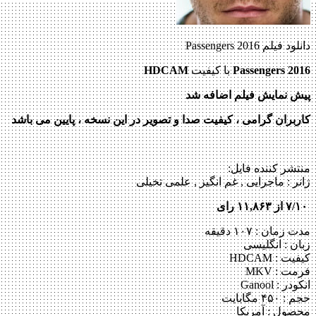
دانلود فیلم Passengers 2016
Passengers 2016
با کیفیت
HDCAM
پیش نمایش فیلم اضافه شد
کاربران گرامی ، کیفیت صدا و تصویر در این نسخه ، پایین می باشد
منتشر کننده فایل:
ژانر :
ماجرایی , غم انگیز , علمی تخیلی
۷/۱۰ از ۱۱,۸۶۳ رای
مدت زمان : ۱۰۷ دقیقه
زبان : انگلیسی
کیفیت : HDCAM
فرمت : MKV
انکودر : Ganool
حجم : ۴۵۰ مگابایت
محصول : آمریکا