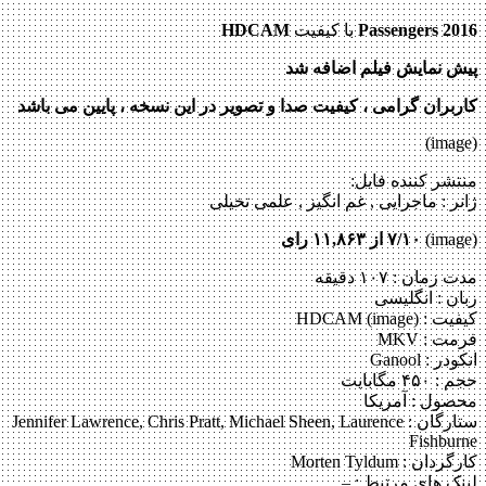
Passengers 2016
با کیفیت
HDCAM
پیش نمایش فیلم اضافه شد
کاربران گرامی ، کیفیت صدا و تصویر در این نسخه ، پایین می باشد
(image)
منتشر کننده فایل:
ژانر :
ماجرایی , غم انگیز , علمی تخیلی
(image)
۷/۱۰ از ۱۱,۸۶۳ رای
مدت زمان : ۱۰۷ دقیقه
زبان : انگلیسی
کیفیت : HDCAM (image)
فرمت : MKV
انکودر : Ganool
حجم : ۴۵۰ مگابایت
محصول : آمریکا
ستارگان :
Jennifer Lawrence, Chris Pratt, Michael Sheen, Laurence
Fishburne
کارگردان :
Morten Tyldum
لینک های مرتبط :
–