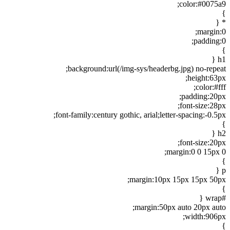
color:#0075a9;
}
* {
margin:0;
padding:0;
}
h1 {
background:url(/img-sys/headerbg.jpg) no-repeat;
height:63px;
color:#fff;
padding:20px;
font-size:28px;
font-family:century gothic, arial;letter-spacing:-0.5px;
}
h2 {
font-size:20px;
margin:0 0 15px 0;
}
p {
margin:10px 15px 15px 50px;
}
#wrap {
margin:50px auto 20px auto;
width:906px;
}