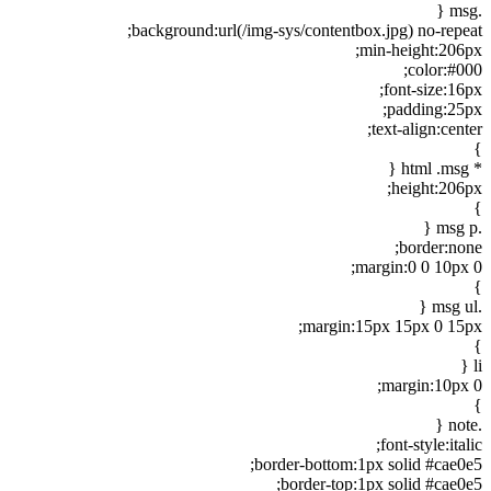
.msg {
background:url(/img-sys/contentbox.jpg) no-repeat;
min-height:206px;
color:#000;
font-size:16px;
padding:25px;
text-align:center;
}
* html .msg {
height:206px;
}
.msg p {
border:none;
margin:0 0 10px 0;
}
.msg ul {
margin:15px 15px 0 15px;
}
li {
margin:10px 0;
}
.note {
font-style:italic;
border-bottom:1px solid #cae0e5;
border-top:1px solid #cae0e5;