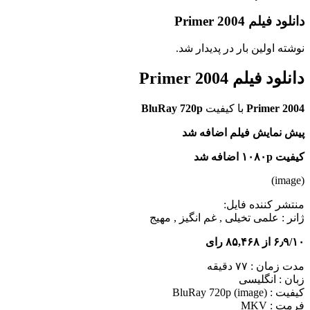
دانلود فیلم Primer 2004
نوشته اولین بار در پدیدار شد.
دانلود فیلم Primer 2004
Primer 2004
با کیفیت
BluRay 720p
پیش نمایش فیلم اضافه شد
کیفیت ۱۰۸۰p اضافه شد
(image)
منتشر کننده فایل:
ژانر :
علمی تخیلی , غم انگیز , مهیج
۶٫۹/۱۰ از ۸۵,۴۶۸ رای
مدت زمان : ۷۷ دقیقه
زبان : انگلیسی
کیفیت : BluRay 720p (image)
فرمت : MKV