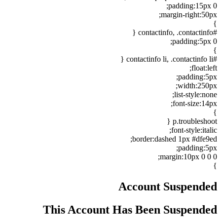
padding:15px 0;
margin-right:50px;
}
#contactinfo, .contactinfo {
padding:5px 0;
}
#contactinfo li, .contactinfo li {
float:left;
padding:5px;
width:250px;
list-style:none;
font-size:14px;
}
p.troubleshoot {
font-style:italic;
border:dashed 1px #dfe9ed;
padding:5px;
margin:10px 0 0 0;
}
Account Suspended
This Account Has Been Suspended