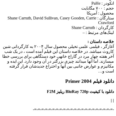
انکودر : PaHe
حجم : ۷۰۰ مگابایت
محصول : آمریکا
ستارگان :
Shane Carruth, David Sullivan, Casey Gooden, Carrie
Crawford
کارگردان :
Shane Carruth
لینک‌های مرتبط :
–
خلاصه داستان :
آغازگر ، فیلمی علمی تخیلی محصول سال ۲۰۰۴ به کارگردانی شین
کاروث می‎باشد. در خلاصه داستان این فیلم آمده است ، در یک شب
آخر هفته چهار مرد در گاراج خانه‎ی خود دستگاهی برای بررسی خطا
می‎سازند. اما آنها می‎دانند چیزی بزرگتر در آن وجود دارد. این ایده و
مکانیزم و عوارض جانبی بین آنها و اختراع جدیدشان قرار گرفته
است و…
دانلود فیلم Primer 2004
دانلود با کیفیت BluRay 720p ریلیز F2M
|
|
-=-=-=-=-=-=-=-=-=-=-=-=-=-=-=-=-=-=-=-=-=-=-