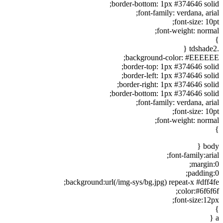
border-bottom: 1px #374646 solid;
font-family: verdana, arial;
font-size: 10pt;
font-weight: normal;
}
.tdshade2 {
background-color: #EEEEEE;
border-top: 1px #374646 solid;
border-left: 1px #374646 solid;
border-right: 1px #374646 solid;
border-bottom: 1px #374646 solid;
font-family: verdana, arial;
font-size: 10pt;
font-weight: normal;
}
body {
font-family:arial;
margin:0;
padding:0;
background:url(/img-sys/bg.jpg) repeat-x #dff4fe;
color:#6f6f6f;
font-size:12px;
}
a {