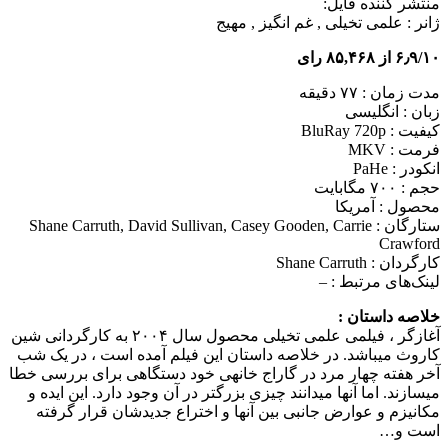
منتشر کننده فایل:
ژانر :
علمی تخیلی , غم انگیز , مهیج
۶٫۹/۱۰ از ۸۵,۴۶۸ رای
مدت زمان : ۷۷ دقیقه
زبان : انگلیسی
کیفیت : BluRay 720p
فرمت : MKV
انکودر : PaHe
حجم : ۷۰۰ مگابایت
محصول : آمریکا
ستارگان :
Shane Carruth, David Sullivan, Casey Gooden, Carrie
Crawford
کارگردان :
Shane Carruth
لینک‌های مرتبط :
–
خلاصه داستان :
آغازگر ، فیلمی علمی تخیلی محصول سال ۲۰۰۴ به کارگردانی شین
کاروث می‎باشد. در خلاصه داستان این فیلم آمده است ، در یک شب
آخر هفته چهار مرد در گاراج خانه‎ی خود دستگاهی برای بررسی خطا
می‎سازند. اما آنها می‎دانند چیزی بزرگتر در آن وجود دارد. این ایده و
مکانیزم و عوارض جانبی بین آنها و اختراع جدیدشان قرار گرفته
است و…