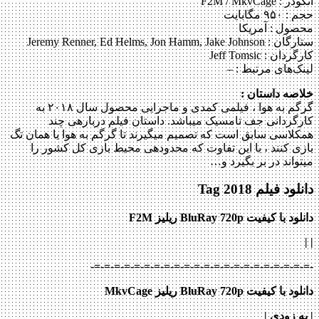
انکودر : F2M / MkvCage
حجم : ۹۵۰ مگابایت
محصول : آمریکا
ستارگان :
Jeremy Renner, Ed Helms, Jon Hamm, Jake Johnson
کارگردان :
Jeff Tomsic
لینک‌های مرتبط :
–
خلاصه داستان :
گرگم به هوا ، فیلمی کمدی و ماجرایی محصول سال ۲۰۱۸ به
کارگردانی جف تامسیک می‎باشد. داستان فیلم درباره‎ی چند
همکلاسی سابق است که تصمیم می‎گیرند تا گرگم به هوا یا همان تگ
بازی کنند ، با این تفاوت که محدوده‎ی محیط بازی کل کشور را
می‎تواند در بر بگیرد و…
دانلود فیلم Tag 2018
دانلود با کیفیت BluRay 720p ریلیز F2M
|
|
-=-=-=-=-=-=-=-=-=-=-=-=-=-=-=-=-=-=-=-=-=-=-
دانلود با کیفیت BluRay 720p ریلیز MkvCage
| به زودی
|