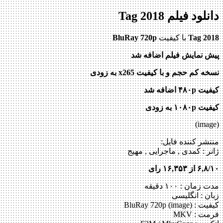
دانلود فیلم Tag 2018
Tag 2018
با کیفیت
BluRay 720p
پیش نمایش فیلم اضافه شد
نسخه کم حجم و با کیفیت x265 به زودی
کیفیت ۴۸۰p اضافه شد
کیفیت ۱۰۸۰p به زودی
(image)
منتشر کننده فایل:
ژانر :
کمدی , ماجرایی , مهیج
۶,۸/۱۰ از ۱۶,۳۵۳ رای
مدت زمان : ۱۰۰ دقیقه
زبان : انگلیسی
کیفیت : BluRay 720p (image)
فرمت : MKV