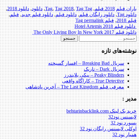
باران فیلم
2018 فیلم
,
Tag Tag
,
Tag 2018
,
Tag
,
دانلود
,
دانلود 2018
,
دانلود Tag
,
دانلود رایگان فیلم
,
دانلود فیلم
,
دانلود فیلم جدید
,
فیلم
,
فیلم 2018
,
فیلم Tag
permalink
Post
دانلود فیلم Hotel Artemis 2018
دانلود فیلم The Only Living Boy In New York 2017
navigation
جستجو
برای:
نوشته‌های تازه
سریال Breaking Bad – افسار گسیخته
سریال Dark – تاریک
Peaky Blinders – پیکی بلایندرز
True Detective – کاراگاه واقعی
معرفی فیلم The Last Kingdom – آخرین پادشاهی
مدیر :
خرید بک لینک behtarinbacklink.com
لایسنس نود32
پسورد نود 32
اوکلی لایسنس رایگان نود 32
همیار نود 32