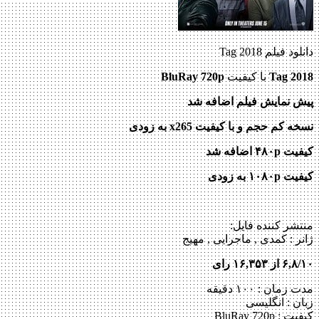
دانلود فیلم Tag 2018
Tag 2018
با کیفیت
BluRay 720p
پیش نمایش فیلم اضافه شد
نسخه کم حجم و با کیفیت x265 به زودی
کیفیت ۴۸۰p اضافه شد
کیفیت ۱۰۸۰p به زودی
منتشر کننده فایل:
ژانر :
کمدی , ماجرایی , مهیج
۶,۸/۱۰ از ۱۶,۳۵۳ رای
مدت زمان : ۱۰۰ دقیقه
زبان : انگلیسی
کیفیت : BluRay 720p