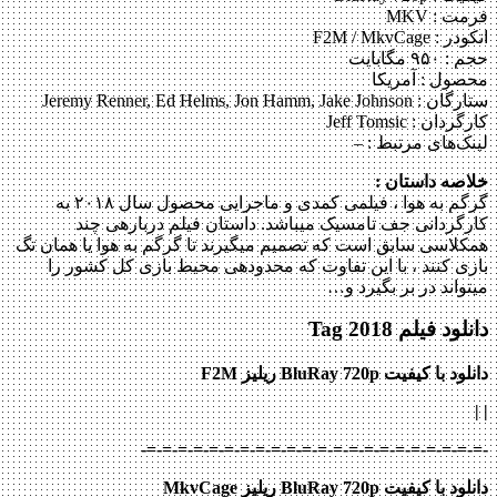
فرمت : MKV
انکودر : F2M / MkvCage
حجم : ۹۵۰ مگابایت
محصول : آمریکا
ستارگان :
Jeremy Renner, Ed Helms, Jon Hamm, Jake Johnson
کارگردان :
Jeff Tomsic
لینک‌های مرتبط :
–
خلاصه داستان :
گرگم به هوا ، فیلمی کمدی و ماجرایی محصول سال ۲۰۱۸ به
کارگردانی جف تامسیک می‎باشد. داستان فیلم درباره‎ی چند
همکلاسی سابق است که تصمیم می‎گیرند تا گرگم به هوا یا همان تگ
بازی کنند ، با این تفاوت که محدوده‎ی محیط بازی کل کشور را
می‎تواند در بر بگیرد و…
دانلود فیلم Tag 2018
دانلود با کیفیت BluRay 720p ریلیز F2M
|
|
-=-=-=-=-=-=-=-=-=-=-=-=-=-=-=-=-=-=-=-=-=-=-
دانلود با کیفیت BluRay 720p ریلیز MkvCage