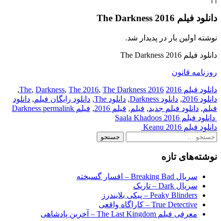
دانلود فیلم The Darkness 2016
نوشته اولین بار در پدیدار شد.
دانلود فیلم The Darkness 2016
روزنامه قانون
دانلود فیلم 2016
2016 The
The Darkness
,
The 2016
,
Darkness
,
,
دانلود 2016
,
دانلود Darkness
,
دانلود The
,
دانلود رایگان فیلم
,
دانلود
فیلم
,
دانلود فیلم جدید
,
فیلم
,
فیلم 2016
,
فیلم Darkness
permalink
Post
دانلود فیلم Saala Khadoos 2016
دانلود فیلم Keanu 2016
navigation
جستجو
برای:
نوشته‌های تازه
سریال Breaking Bad – افسار گسیخته
سریال Dark – تاریک
Peaky Blinders – پیکی بلایندرز
True Detective – کاراگاه واقعی
معرفی فیلم The Last Kingdom – آخرین پادشاهی