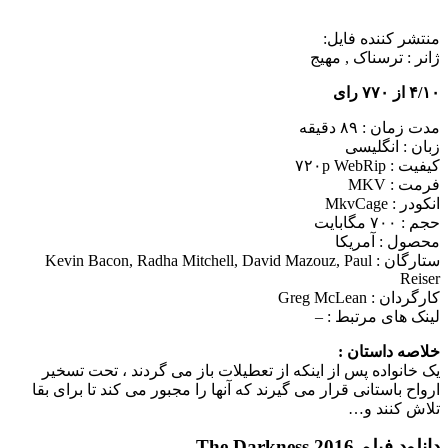
منتشر کننده فایل:
ژانر :
ترسناک , مهیج
۴/۱۰ از ۷۷۰ رای
مدت زمان : ۸۹ دقیقه
زبان : انگلیسی
کیفیت : ۷۲۰p WebRip
فرمت : MKV
انکودر : MkvCage
حجم : ۷۰۰ مگابایت
محصول : آمریکا
ستارگان :
Kevin Bacon, Radha Mitchell, David Mazouz, Paul
Reiser
کارگردان :
Greg McLean
لینک های مرتبط :
–
خلاصه داستان :
یک خانواده پس از اینکه از تعطیلات باز می گردند ، تحت تسخیر
ارواح باستانی قرار می گیرند که آنها را مجبور می کند تا برای بقا
تلاش کنند و…
دانلود فیلم The Darkness 2016