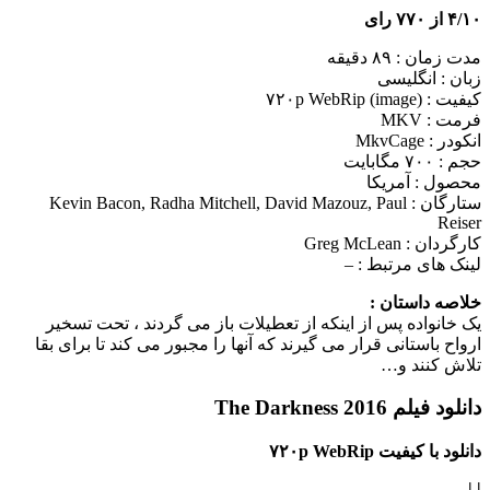
۴/۱۰ از ۷۷۰ رای
مدت زمان : ۸۹ دقیقه
زبان : انگلیسی
کیفیت : ۷۲۰p WebRip (image)
فرمت : MKV
انکودر : MkvCage
حجم : ۷۰۰ مگابایت
محصول : آمریکا
ستارگان :
Kevin Bacon, Radha Mitchell, David Mazouz, Paul
Reiser
کارگردان :
Greg McLean
لینک های مرتبط :
–
خلاصه داستان :
یک خانواده پس از اینکه از تعطیلات باز می گردند ، تحت تسخیر
ارواح باستانی قرار می گیرند که آنها را مجبور می کند تا برای بقا
تلاش کنند و…
دانلود فیلم The Darkness 2016
دانلود با کیفیت ۷۲۰p WebRip
|
|