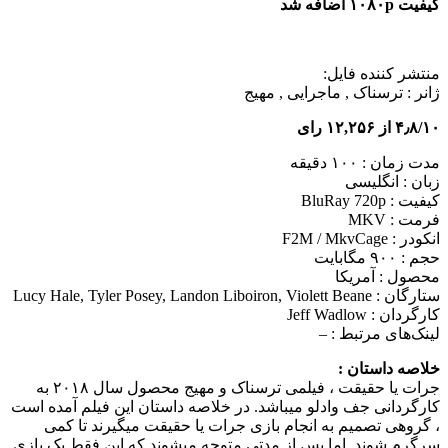
کیفیت ۱۰۸۰p اضافه شد
منتشر کننده فایل:
ژانر :
ترسناک , ماجرایی , مهیج
۴٫۸/۱۰ از ۱۲,۲۵۶ رای
مدت زمان : ۱۰۰ دقیقه
زبان : انگلیسی
کیفیت : BluRay 720p
فرمت : MKV
انکودر : F2M / MkvCage
حجم : ۹۰۰ مگابایت
محصول : آمریکا
ستارگان :
Lucy Hale, Tyler Posey, Landon Liboiron, Violett Beane
کارگردان :
Jeff Wadlow
لینک‌های مرتبط :
–
خلاصه داستان :
جرات یا حقیقت ، فیلمی ترسناک و مهیج محصول سال ۲۰۱۸ به
کارگردانی جف وادلو می‎باشد. در خلاصه داستان این فیلم آمده است
، گروهی تصمیم به انجام بازی جرات یا حقیقت می‎گیرند تا کمی
سرگرم شوند. اما پس از مدتی متوجه می‎شوند که این فقط یک بازی