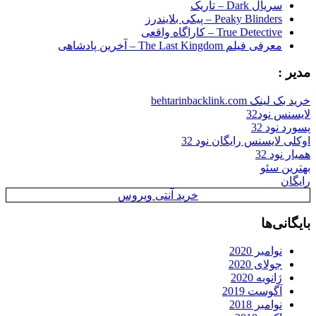
سریال Dark – تاریک
Peaky Blinders – پیکی بلایندرز
True Detective – کاراگاه واقعی
معرفی فیلم The Last Kingdom – آخرین پادشاهی
مدیر :
خرید بک لینک behtarinbacklink.com
لایسنس نود32
پسورد نود 32
اوکلی لایسنس رایگان نود 32
همیار نود 32
بهترین سئو
رایگان
خرید آنتی ویروس
بایگانی‌ها
نوامبر 2020
جولای 2020
ژانویه 2020
آگوست 2019
نوامبر 2018