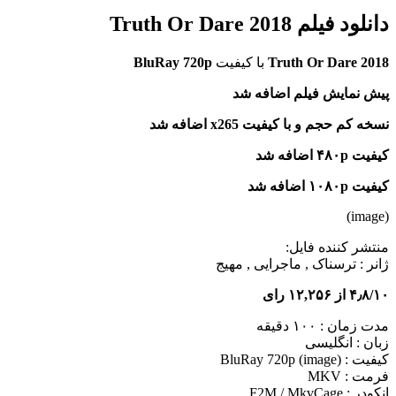
دانلود فیلم Truth Or Dare 2018
Truth Or Dare 2018
با کیفیت
BluRay 720p
پیش نمایش فیلم اضافه شد
نسخه کم حجم و با کیفیت x265 اضافه شد
کیفیت ۴۸۰p اضافه شد
کیفیت ۱۰۸۰p اضافه شد
(image)
منتشر کننده فایل:
ژانر :
ترسناک , ماجرایی , مهیج
۴٫۸/۱۰ از ۱۲,۲۵۶ رای
مدت زمان : ۱۰۰ دقیقه
زبان : انگلیسی
کیفیت : BluRay 720p (image)
فرمت : MKV
انکودر : F2M / MkvCage