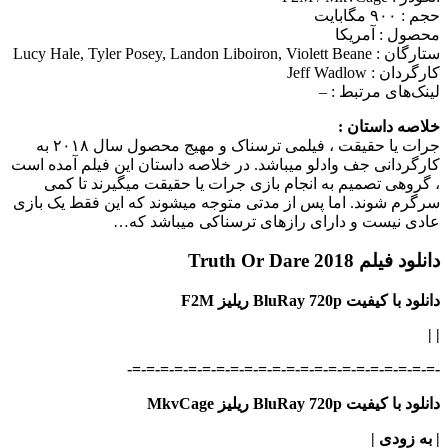
حجم : ۹۰۰ مگابایت
محصول : آمریکا
ستارگان :
Lucy Hale, Tyler Posey, Landon Liboiron, Violett Beane
کارگردان :
Jeff Wadlow
لینک‌های مرتبط :
–
خلاصه داستان :
جرات یا حقیقت ، فیلمی ترسناک و مهیج محصول سال ۲۰۱۸ به
کارگردانی جف وادلو می‎باشد. در خلاصه داستان این فیلم آمده است
، گروهی تصمیم به انجام بازی جرات یا حقیقت می‎گیرند تا کمی
سرگرم شوند. اما پس از مدتی متوجه می‎شوند که این فقط یک بازی
عادی نیست و دارای رازهای ترسناکی می‎باشد که…
دانلود فیلم Truth Or Dare 2018
دانلود با کیفیت BluRay 720p ریلیز F2M
|
|
-=-=-=-=-=-=-=-=-=-=-=-=-=-=-=-=-=-=-=-=-=-=-
دانلود با کیفیت BluRay 720p ریلیز MkvCage
| به زودی
|