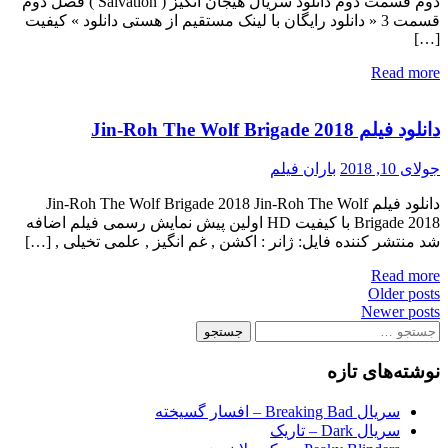
دوم قسمت دوم دانلود سریال هیجان انگیز ( Salvation ) فصل دوم
قسمت 3 « دانلود رایگان با لینک مستقیم از هستی دانلود » کیفیت
[…]
Read more
دانلود فیلم Jin-Roh The Wolf Brigade 2018
جولای 10, 2018
باران فیلم
دانلود فیلم Jin-Roh The Wolf Brigade 2018 Jin-Roh The Wolf
Brigade 2018 با کیفیت HD اولین پیش نمایش رسمی فیلم اضافه
شد منتشر کننده فایل: ژانر : اکشن , غم انگیز , علمی تخیلی , […]
Read more
Posts
Older posts
Newer posts
navigation
جستجو
برای:
نوشته‌های تازه
سریال Breaking Bad – افسار گسیخته
سریال Dark – تاریک