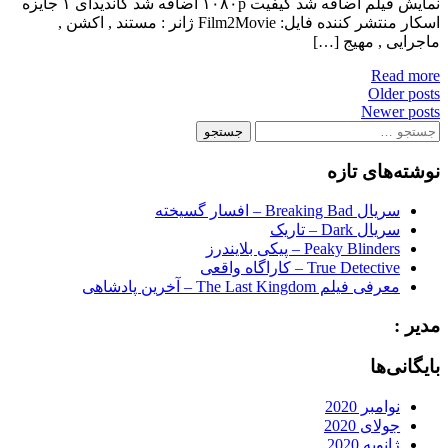
نمایش فیلم اضافه شد کیفیت ۱۰۸۰p اضافه شد کاندیدای ۱ جایزه
اسکار منتشر کننده فایل: Film2Movie ژانر : مستند , اکشن ,
ماجرایی , مهیج […]
Read more
Posts
Older posts
Newer posts
navigation
جستجو
برای:
نوشته‌های تازه
سریال Breaking Bad – افسار گسیخته
سریال Dark – تاریک
Peaky Blinders – پیکی بلایندرز
True Detective – کاراگاه واقعی
معرفی فیلم The Last Kingdom – آخرین پادشاهی
مدیر :
بایگانی‌ها
نوامبر 2020
جولای 2020
ژانویه 2020