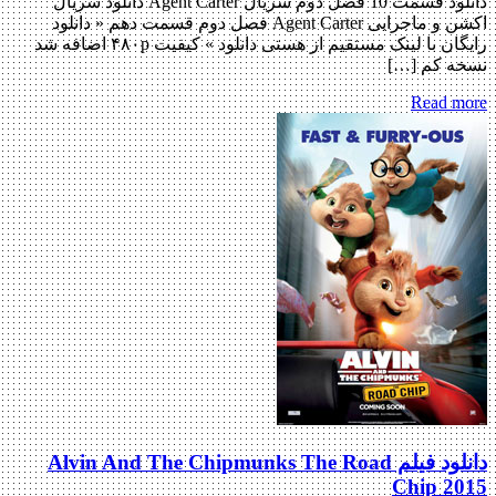
دانلود قسمت 10 فصل دوم سریال Agent Carter دانلود سریال
اکشن و ماجرایی Agent Carter فصل دوم قسمت دهم « دانلود
رایگان با لینک مستقیم از هستی دانلود » کیفیت ۴۸۰p اضافه شد
ه کم […]
Read m
دانلود فیلم Alvin And The Chipmunks The Road
Chip 2