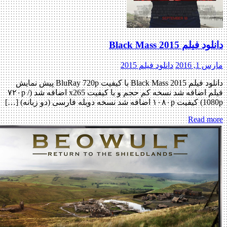
فیلم Black Mass 2015
, 2016
دانلود فیلم 2015
دانلود فیلم Black Mass 2015 با کیفیت BluRay 720p پیش نمایش
فیلم اضافه شد نسخه کم حجم و با کیفیت x265 اضافه شد (۷۲۰p /
دوبله فارسی (دو زبانه) […]
Read m