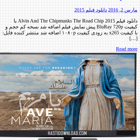
, 2016
دانلود فیلم 2015
دانلود فیلم Alvin And The Chipmunks The Road Chip 2015 با
کیفیت BluRay 720p پیش نمایش فیلم اضافه شد نسخه کم حجم و
با کیفیت x265 به زودی کیفیت ۱۰۸۰p اضافه شد منتشر کننده فایل:
Read m