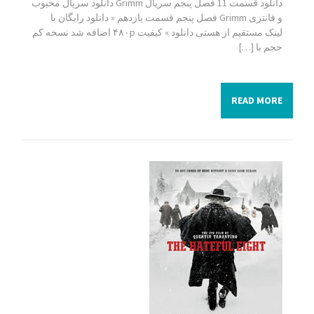
دانلود قسمت 11 فصل پنجم سریال Grimm دانلود سریال محبوب
و فانتزی Grimm فصل پنجم قسمت یازدهم « دانلود رایگان با
لینک مستقیم از هستی دانلود » کیفیت ۴۸۰p اضافه شد نسخه کم
حجم با […]
READ MORE