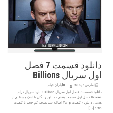
دانلود قسمت 7 فصل
اول سریال Billions
مارس 7, 2016
باران فیلم
دانلود قسمت 7 فصل اول سریال Billions دانلود سریال درام
Billions فصل اول قسمت هفتم « دانلود رایگان با لینک مستقیم از
هستی دانلود » کیفیت ۴۸۰p اضافه شد نسخه کم حجم با کیفیت
X265 […]