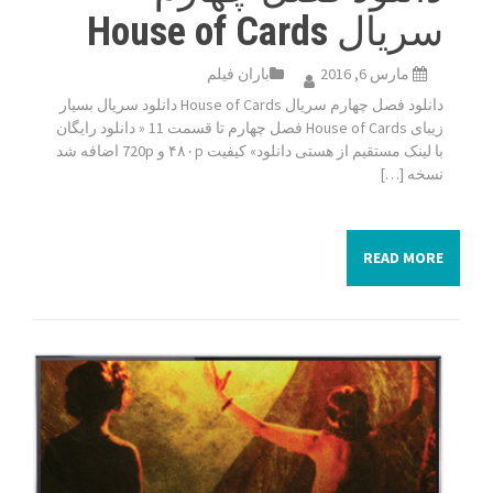
سریال House of Cards
مارس 6, 2016
باران فیلم
دانلود فصل چهارم سریال House of Cards دانلود سریال بسیار
زیبای House of Cards فصل چهارم تا قسمت 11 « دانلود رایگان
با لینک مستقیم از هستی دانلود» کیفیت ۴۸۰p و 720p اضافه شد
نسخه […]
READ MORE