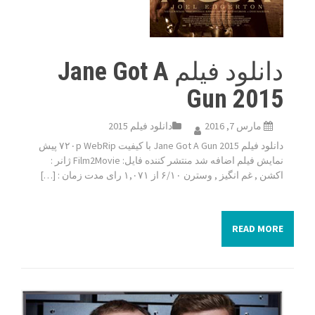
دانلود فیلم Jane Got A
Gun 2015
مارس 7, 2016
دانلود فیلم 2015
دانلود فیلم Jane Got A Gun 2015 با کیفیت ۷۲۰p WebRip پیش
نمایش فیلم اضافه شد منتشر کننده فایل: Film2Movie ژانر :
اکشن , غم انگیز , وسترن ۶/۱۰ از ۱,۰۷۱ رای مدت زمان : […]
READ MORE