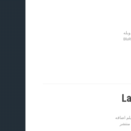
سخه دوبله
 العاده (BluRay 720p ,
۷۲۰p W پیش نمایش فیلم اضافه
دی کیفیت ۱۰۸۰p به زودی منتشر