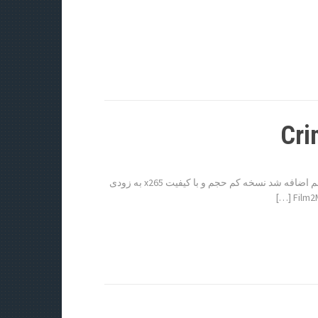
دانلود فیلم Crimson Peak 2015 با کیفیت BluRay 720p پیش نمایش فیلم اضافه شد نسخه کم حجم و با کیفیت x265 به زودی