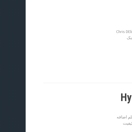
لم Chris DElia Incorrigible 2015 لینک مستقیم دانلود فیلم Chris DElia
ن با لینک
BluRa پیش نمایش فیلم اضافه
فیت ۴۸۰p به زودی کیفیت