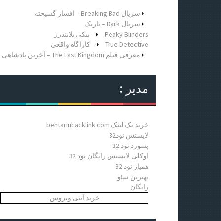
ر
ا
سریال Breaking Bad – افسار گسیخته
ی
سریال Dark – تاریک
:
Peaky Blinders – پیکی بلایندرز
True Detective – کاراگاه واقعی
معرفی فیلم The Last Kingdom – آخرین پادشاهی
مدیر :
خرید بک لینک behtarinbacklink.com
لایسنس نود32
پسورد نود 32
اوکلی لایسنس رایگان نود 32
همیار نود 32
بهترین سئو
رایگان
خرید آنتی ویروس