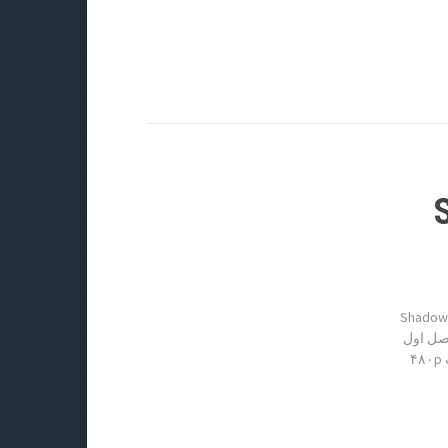
S
Shadowhunters
Shadowhunters The Mortal Instruments ) فصل اول
قسمت سوم « دانلود رایگان با لینک مستقیم از هستی دانلود » کیفیت ۴۸۰p