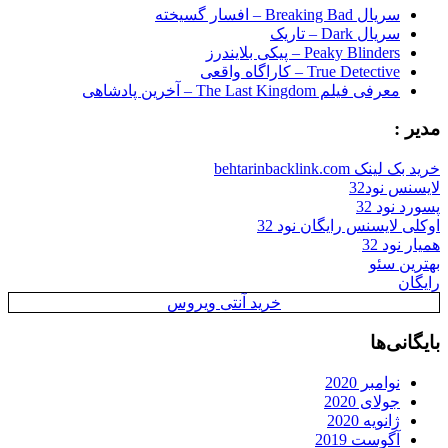
سریال Breaking Bad – افسار گسیخته
سریال Dark – تاریک
Peaky Blinders – پیکی بلایندرز
True Detective – کاراگاه واقعی
معرفی فیلم The Last Kingdom – آخرین پادشاهی
مدیر :
خرید بک لینک behtarinbacklink.com
لایسنس نود32
پسورد نود 32
اوکلی لایسنس رایگان نود 32
همیار نود 32
بهترین سئو
رایگان
خرید آنتی ویروس
بایگانی‌ها
نوامبر 2020
جولای 2020
ژانویه 2020
آگوست 2019