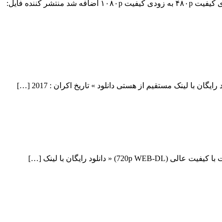
دانلود فیلم Annihilation 2018 Annihilation 2018 با کیفیت ۷۲۰p Web-dl پیش نمایش فیلم اضافه شد نسخه کم حجم و با کیفیت x265 به زودی کیفیت ۴۸۰p به زودی کیفیت ۱۰۸۰p اضافه شد منتشر کننده فایل: