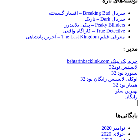
نوشته‌های تازه
سریال Breaking Bad – افسار گسیخته
سریال Dark – تاریک
Peaky Blinders – پیکی بلایندرز
True Detective – کاراگاه واقعی
معرفی فیلم The Last Kingdom – آخرین پادشاهی
مدیر :
خرید بک لینک behtarinbacklink.com
لایسنس نود32
پسورد نود 32
اوکلی لایسنس رایگان نود 32
همیار نود 32
بهترین سئو
رایگان
بایگانی‌ها
نوامبر 2020
جولای 2020
ژانویه 2020