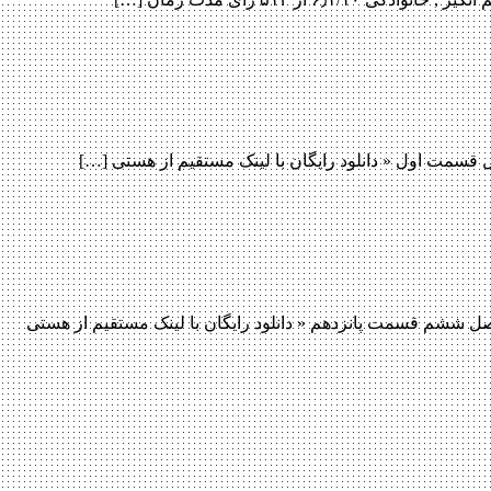
 15 فصل ششم سریال Arrow دانلود قسمت 15 فصل ششم سریال Arrow دانلود سریال بسیار هیجان انگیز پیکان ( Arrow ) فصل ششم قسمت پانزدهم « دانلود رایگان با لینک مستقیم از هستی