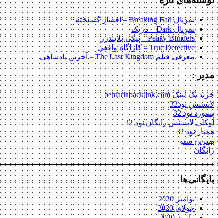
نوشته‌های تازه
سریال Breaking Bad – افسار گسیخته
سریال Dark – تاریک
Peaky Blinders – پیکی بلایندرز
True Detective – کاراگاه واقعی
معرفی فیلم The Last Kingdom – آخرین پادشاهی
مدیر :
خرید بک لینک behtarinbacklink.com
لایسنس نود32
پسورد نود 32
اوکلی لایسنس رایگان نود 32
همیار نود 32
بهترین سئو
رایگان
بایگانی‌ها
نوامبر 2020
جولای 2020
ژانویه 2020