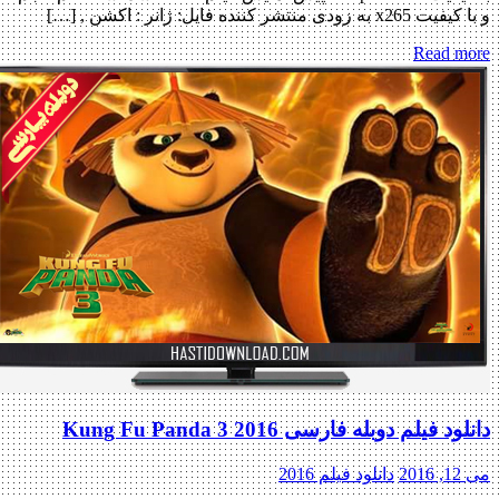
و با کیفیت x265 به زودی منتشر کننده فایل: ژانر : اکشن , […]
Read more
دانلود فیلم دوبله فارسی Kung Fu Panda 3 2016
می 12, 2016
دانلود فیلم 2016