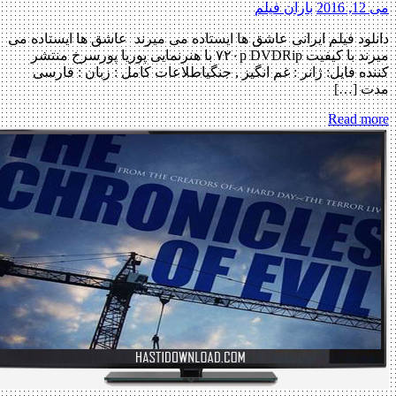
می 12, 2016
باران فیلم
دانلود فیلم ایرانی عاشق‌ ها ایستاده می‌ میرند عاشق‌ ها ایستاده می‌
میرند با کیفیت ۷۲۰p DVDRip با هنرنمایی پوریا پورسرخ منتشر
کننده فایل: ژانر : غم انگیز , جنگیاطلاعات کامل : زبان : فارسی
مدت […]
Read more