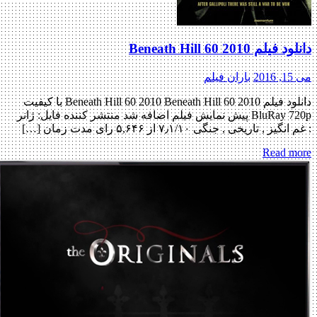
دانلود فیلم Beneath Hill 60 2010
می 15, 2016
باران فیلم
دانلود فیلم Beneath Hill 60 2010 Beneath Hill 60 2010 با کیفیت
BluRay 720p پیش نمایش فیلم اضافه شد منتشر کننده فایل: ژانر
: غم انگیز , تاریخی , جنگی ۷٫۱/۱۰ از ۵,۶۴۶ رای مدت زمان […]
Read more