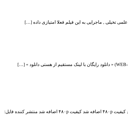
دانلود فیلم Skyscraper 2018 Skyscraper 2018 با کیفیت BluRay 720p پیش نمایش فیلم اضافه شد نسخه کم حجم و با کیفیت x265 اضافه شد کیفیت ۴۸۰p اضافه شد کیفیت ۴۸۰p اضافه شد منتشر کننده فایل: