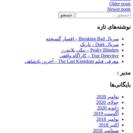
Posts
Older posts
Newer posts
navigation
جستجو
برای:
نوشته‌های تازه
سریال Breaking Bad – افسار گسیخته
سریال Dark – تاریک
Peaky Blinders – پیکی بلایندرز
True Detective – کاراگاه واقعی
معرفی فیلم The Last Kingdom – آخرین پادشاهی
مدیر :
بایگانی‌ها
نوامبر 2020
جولای 2020
ژانویه 2020
آگوست 2019
نوامبر 2018
اکتبر 2018
سپتامبر 2018