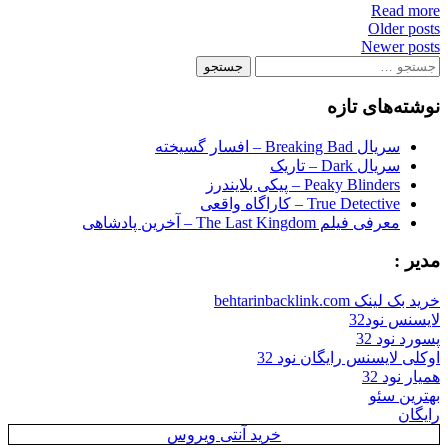
Read more
Posts
Older posts
Newer posts
navigation
جستجو
برای:
نوشته‌های تازه
سریال Breaking Bad – افسار گسیخته
سریال Dark – تاریک
Peaky Blinders – پیکی بلایندرز
True Detective – کاراگاه واقعی
معرفی فیلم The Last Kingdom – آخرین پادشاهی
مدیر :
خرید بک لینک behtarinbacklink.com
لایسنس نود32
پسورد نود 32
اوکلی لایسنس رایگان نود 32
همیار نود 32
بهترین سئو
رایگان
خرید آنتی ویروس