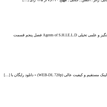
دانلود قسمت 16 فصل پنجم سریال Agents of S.H.I.E.L.D دانلود قسمت 16 فصل پنجم سریال Agents of S.H.I.E.L.D دانلود سریال هیجان انگیز و علمی تخیلی Agents of S.H.I.E.L.D فصل پنجم قسمت