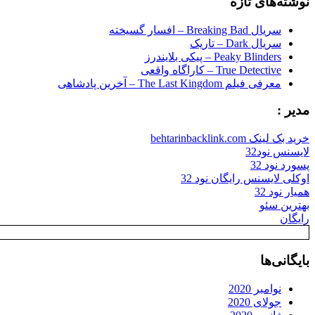
نوشته‌های تازه
سریال Breaking Bad – افسار گسیخته
سریال Dark – تاریک
Peaky Blinders – پیکی بلایندرز
True Detective – کاراگاه واقعی
معرفی فیلم The Last Kingdom – آخرین پادشاهی
مدیر :
خرید بک لینک behtarinbacklink.com
لایسنس نود32
پسورد نود 32
اوکلی لایسنس رایگان نود 32
همیار نود 32
بهترین سئو
رایگان
بایگانی‌ها
نوامبر 2020
جولای 2020