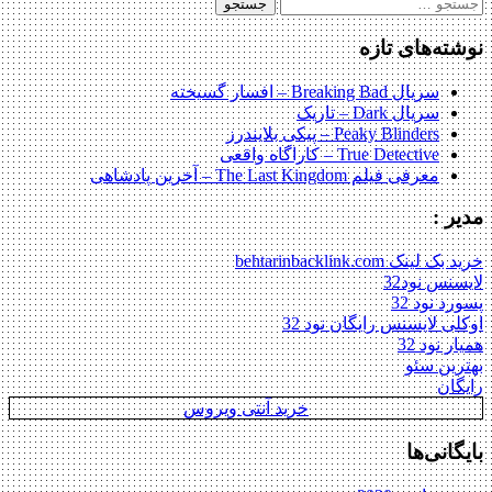
جستجو
برای:
نوشته‌های تازه
سریال Breaking Bad – افسار گسیخته
سریال Dark – تاریک
Peaky Blinders – پیکی بلایندرز
True Detective – کاراگاه واقعی
معرفی فیلم The Last Kingdom – آخرین پادشاهی
مدیر :
خرید بک لینک behtarinbacklink.com
لایسنس نود32
پسورد نود 32
اوکلی لایسنس رایگان نود 32
همیار نود 32
بهترین سئو
رایگان
خرید آنتی ویروس
بایگانی‌ها