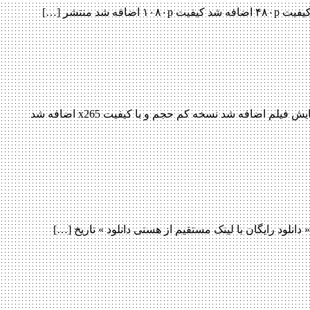
دانلود فیلم Three Billboards Outside Ebbing Missouri 2017 Three Billboards Outside Ebbing Missouri 2017 با کیفیت ۷۲۰p Web-dl پیش نمایش فیلم اضافه شد نسخه کم حجم و با کیفیت x265 اضافه شد