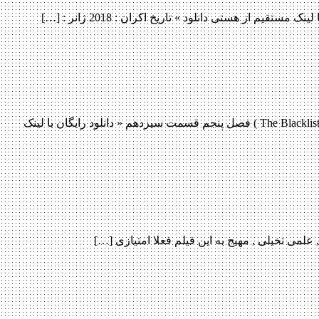
دانلود قسمت 13 فصل پنجم سریال The Blacklist دانلود قسمت 13 فصل پنجم سریال The Blacklist دانلود سریال هیجان انگیز لیست سیاه ( The Blacklist ) فصل پنجم قسمت سیزدهم « دانلود رایگان با لینک