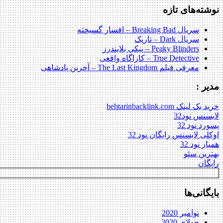
نوشته‌های تازه
سریال Breaking Bad – افسار گسیخته
سریال Dark – تاریک
Peaky Blinders – پیکی بلایندرز
True Detective – کاراگاه واقعی
معرفی فیلم The Last Kingdom – آخرین پادشاهی
مدیر :
خرید بک لینک behtarinbacklink.com
لایسنس نود32
پسورد نود 32
اوکلی لایسنس رایگان نود 32
همیار نود 32
بهترین سئو
رایگان
بایگانی‌ها
نوامبر 2020
جولای 2020