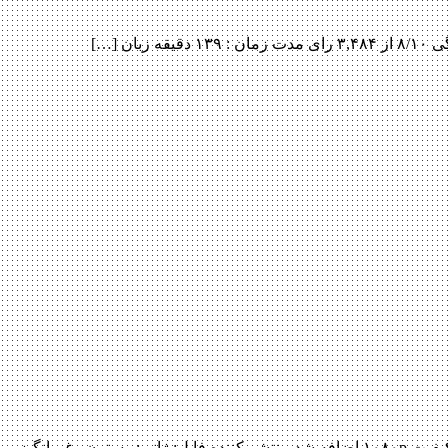
دانلود فیلم Winnetou And Old Shatterhand 2016 Winnetou And Old Shatterhand 2016 با کیفیت BluRay 720p پیش نمایش فیلم اضافه شد کیفیت ۱۰۸۰p اضافه شد منتشر کننده فایل: ژانر : وسترن , غم انگیز ,