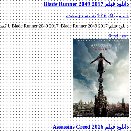
دانلود فیلم Blade Runner 2049 2017
دسامبر 31, 2016
دسته‌بندی نشده
دانلود فیلم Blade Runner 2049 2017 Blade Runner 2049 2017 با کیفیت HD اولین پیش نمایش رسمی فیلم اضافه شد منتشر کننده فایل: ژانر : علمی تخیلی , ماجرایی , غم انگیز به این فیلم […]
Read more
دانلود فیلم Assassins Creed 2016