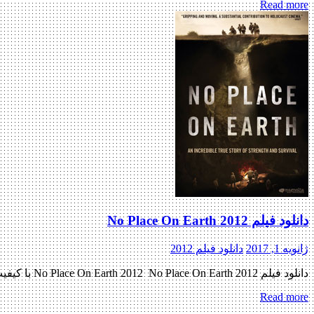
Read more
دانلود فیلم No Place On Earth 2012
ژانویه 1, 2017
دانلود فیلم 2012
دانلود فیلم No Place On Earth 2012 No Place On Earth 2012 با کیفیت BluRay 720p پیش نمایش فیلم اضافه شد نسخه کم حجم و با کیفیت x265 به زودی منتشر کننده فایل: ژانر : […]
Read more