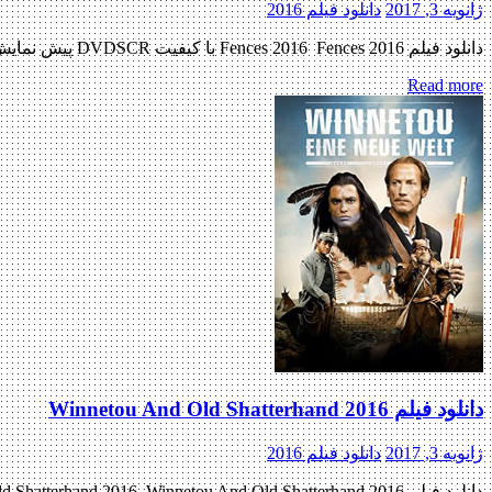
ژانویه 3, 2017
دانلود فیلم 2016
دانلود فیلم Fences 2016 Fences 2016 با کیفیت DVDSCR پیش نمایش فیلم اضافه شد منتشر کننده فایل: ژانر : غم انگیز , ماجرایی , خانوادگی ۸/۱۰ از ۳,۴۸۴ رای مدت زمان : ۱۳۹ دقیقه زبان […]
Read more
دانلود فیلم Winnetou And Old Shatterhand 2016
ژانویه 3, 2017
دانلود فیلم 2016