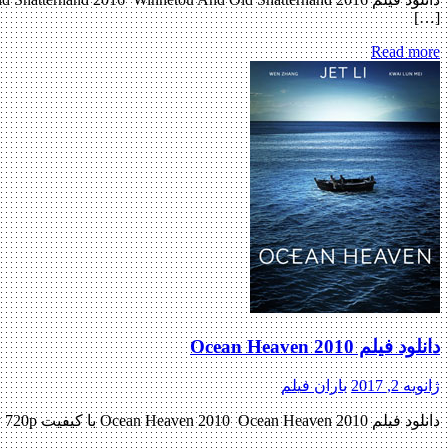
[…]
Read more
دانلود فیلم Ocean Heaven 2010
ژانویه 2, 2017
باران فیلم
دانلود فیلم Ocean Heaven 2010 Ocean Heaven 2010 با کیفیت BluRay 720p پیش نمایش فیلم اضافه شد نسخه کم حجم و با کیفیت x265 اضافه شد منتشر کننده فایل: ژانر : غم انگیز , خانوادگی […]