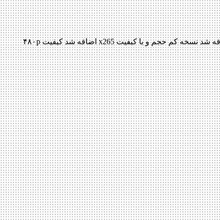
دانلود فیلم Howard And The Frozen Kingdom 2016 Howard And The Frozen Kingdom 2016 با کیفیت BluRay 720p پیش نمایش فیلم اضافه شد نسخه کم حجم و با کیفیت x265 اضافه شد کیفیت ۴۸۰p