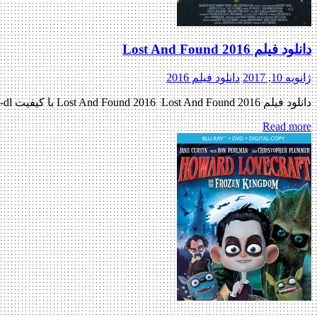
دانلود فیلم Lost And Found 2016
ژانویه 10, 2017
دانلود فیلم 2016
دانلود فیلم Lost And Found 2016 Lost And Found 2016 با کیفیت ۷۲۰p Web-dl پیش نمایش فیلم اضافه شد نسخه کم حجم و با کیفیت x265 به زودی منتشر کننده فایل: ژانر : ماجرایی , […]
Read more